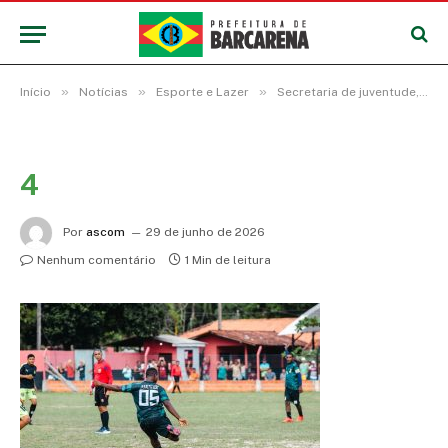
»
»
»
Início
Notícias
Esporte e Lazer
Secretaria de juventude, esporte e lazer abre Campeonatos de Base de Futsal e jogos distritais neste final de semana em Barcarena
4
Por
ascom
29 de junho de 2026
Nenhum comentário
1 Min de leitura