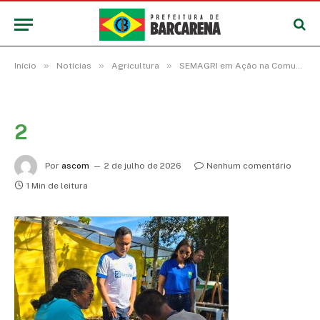
»
»
»
Início
Notícias
Agricultura
SEMAGRI em Ação na Comunidade fortalece a agricultura familiar na Colônia CDI
2
Por
ascom
2 de julho de 2026
Nenhum comentário
1 Min de leitura