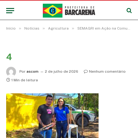
»
»
»
Início
Notícias
Agricultura
SEMAGRI em Ação na Comunidade fortalece a agricultura familiar na Colônia CDI
4
Por
ascom
2 de julho de 2026
Nenhum comentário
1 Min de leitura