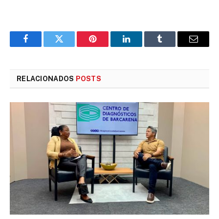
Facebook
Twitter
Pinterest
LinkedIn
Tumblr
E-
mail
RELACIONADOS
POSTS