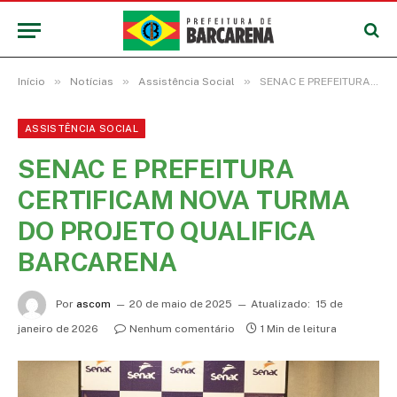
»
»
»
Início
Notícias
Assistência Social
SENAC E PREFEITURA CERTIFICAM NOVA TURMA DO PROJETO QUALIFICA BARCARENA
ASSISTÊNCIA SOCIAL
SENAC E PREFEITURA
CERTIFICAM NOVA TURMA
DO PROJETO QUALIFICA
BARCARENA
Por
ascom
20 de maio de 2025
Atualizado:
15 de
janeiro de 2026
Nenhum comentário
1 Min de leitura