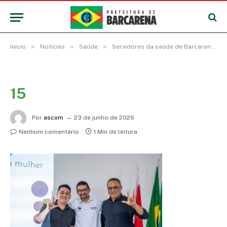
»
»
»
Início
Notícias
Saúde
Servidores da saúde de Barcarena concluem Curso Avançado de Libras e recebem certificados
15
Por
ascom
23 de junho de 2026
Nenhum comentário
1 Min de leitura