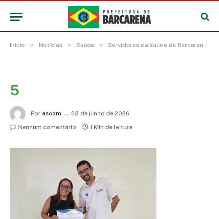
»
»
»
Início
Notícias
Saúde
Servidores da saúde de Barcarena concluem Curso Avançado de Libras e recebem certificados
5
Por
ascom
23 de junho de 2026
Nenhum comentário
1 Min de leitura