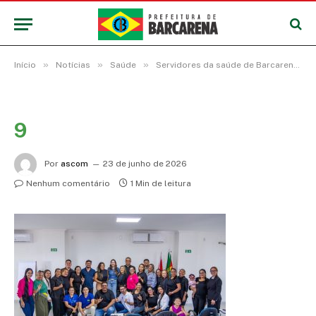
»
»
»
Início
Notícias
Saúde
Servidores da saúde de Barcarena concluem Curso Avançado de Libras e recebem certificados
9
Por
ascom
23 de junho de 2026
Nenhum comentário
1 Min de leitura