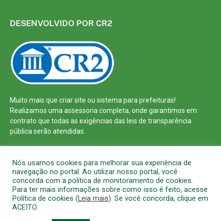
DESENVOLVIDO POR CR2
Muito mais que
criar site
ou
sistema para prefeituras
!
Realizamos uma
assessoria
completa, onde garantimos em
contrato que todas as exigências das
leis de transparência
pública
serão atendidas.
Conheça o
PNTP
e o
Radar da Transparência Pública
Nós usamos cookies para melhorar sua experiência de
navegação no portal. Ao utilizar nosso portal, você
concorda com a política de monitoramento de cookies.
Para ter mais informações sobre como isso é feito, acesse
Política de cookies (
Leia mais
). Se você concorda, clique em
Todos os direitos reservados a Prefeitura Municipal de Barcarena
ACEITO.
Mapa do Site
Acessar Área Administrativa
Acessar o Webmail