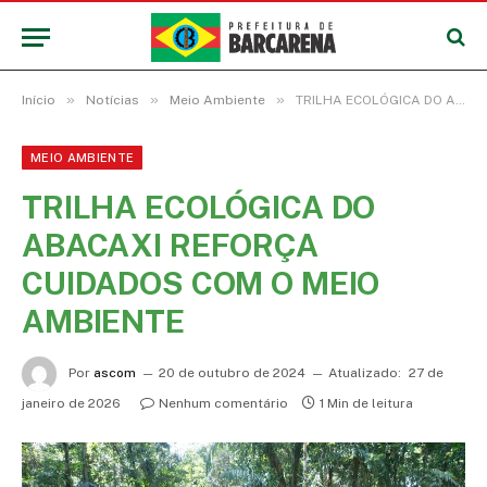
»
»
»
Início
Notícias
Meio Ambiente
TRILHA ECOLÓGICA DO ABACAXI REFORÇA CUIDADOS COM O MEIO AMBIENTE
MEIO AMBIENTE
TRILHA ECOLÓGICA DO
ABACAXI REFORÇA
CUIDADOS COM O MEIO
AMBIENTE
Por
ascom
20 de outubro de 2024
Atualizado:
27 de
janeiro de 2026
Nenhum comentário
1 Min de leitura