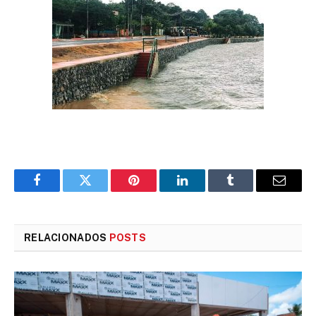
Facebook
Twitter
Pinterest
LinkedIn
Tumblr
E-
mail
RELACIONADOS
POSTS