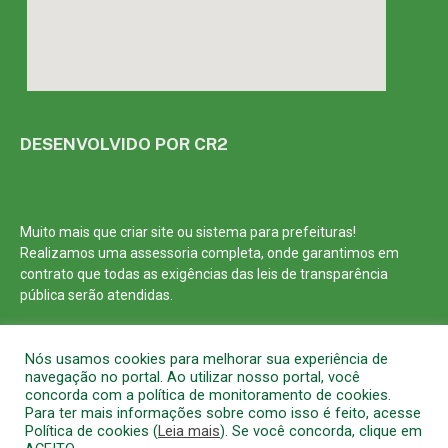
DESENVOLVIDO POR CR2
Muito mais que
criar site
ou
sistema para prefeituras
!
Realizamos uma
assessoria
completa, onde garantimos em
contrato que todas as exigências das
leis de transparência
pública
serão atendidas.
Conheça o
PNTP
e o
Radar da Transparência Pública
Nós usamos cookies para melhorar sua experiência de
navegação no portal. Ao utilizar nosso portal, você
concorda com a política de monitoramento de cookies.
Para ter mais informações sobre como isso é feito, acesse
Política de cookies (
Leia mais
). Se você concorda, clique em
Todos os direitos reservados a Prefeitura Municipal de Barcarena