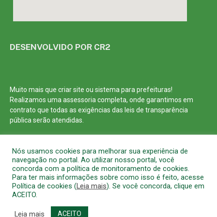
DESENVOLVIDO POR CR2
Muito mais que
criar site
ou
sistema para prefeituras
!
Realizamos uma
assessoria
completa, onde garantimos em
contrato que todas as exigências das
leis de transparência
pública
serão atendidas.
Conheça o
PNTP
e o
Radar da Transparência Pública
Nós usamos cookies para melhorar sua experiência de
navegação no portal. Ao utilizar nosso portal, você
concorda com a política de monitoramento de cookies.
Para ter mais informações sobre como isso é feito, acesse
Política de cookies (
Leia mais
). Se você concorda, clique em
Todos os direitos reservados a Prefeitura Municipal de Barcarena
ACEITO.
Mapa do Site
Acessar Área Administrativa
Acessar o Webmail
Leia mais
ACEITO