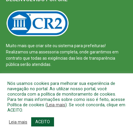
Muito mais que
criar site
ou
sistema para prefeituras
!
Realizamos uma
assessoria
completa, onde garantimos em
contrato que todas as exigências das
leis de transparência
pública
serão atendidas.
Conheça o
PNTP
e o
Radar da Transparência Pública
Nós usamos cookies para melhorar sua experiência de
navegação no portal. Ao utilizar nosso portal, você
concorda com a política de monitoramento de cookies.
Para ter mais informações sobre como isso é feito, acesse
Política de cookies (
Leia mais
). Se você concorda, clique em
Todos os direitos reservados a Prefeitura Municipal de Barcarena
ACEITO.
Mapa do Site
Acessar Área Administrativa
Acessar o Webmail
Leia mais
ACEITO