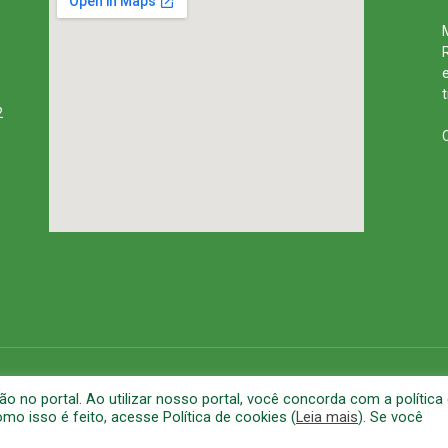
2
rena
Mapa do Site
A
no portal. Ao utilizar nosso portal, você concorda com a política
o isso é feito, acesse Política de cookies (
Leia mais
). Se você