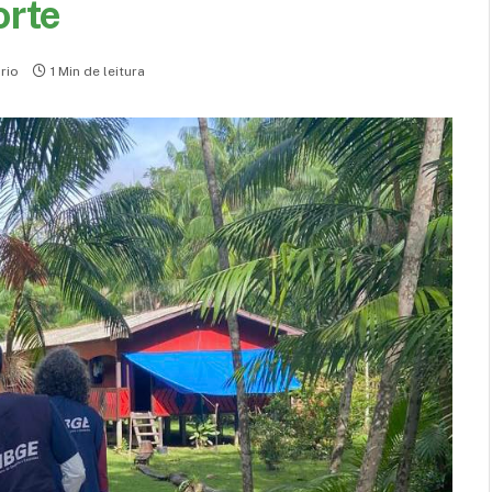
orte
rio
1 Min de leitura