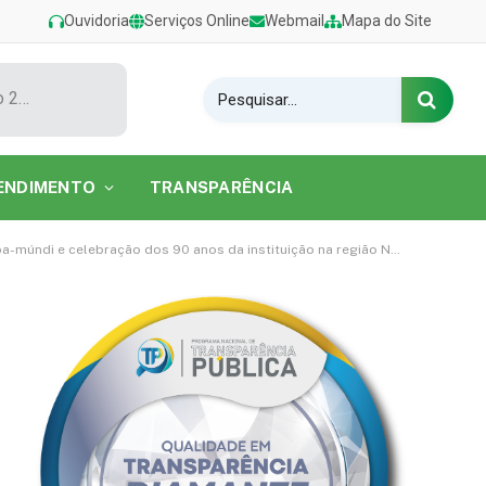
Ouvidoria
Serviços Online
Webmail
Mapa do Site
Show de Tarcísio do Acordeon encerra o Festival de Verão 2026 na Praia do Caripi
ENDIMENTO
TRANSPARÊNCIA
úndi e celebração dos 90 anos da instituição na região Norte