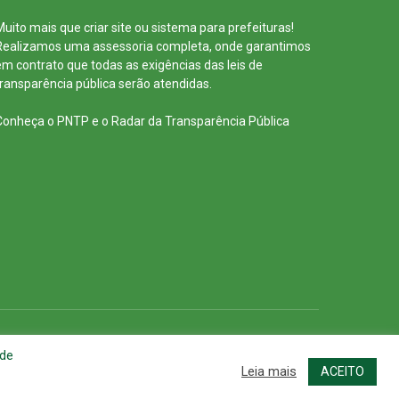
Muito mais que
criar site
ou
sistema para prefeituras
!
Realizamos uma
assessoria
completa, onde garantimos
em contrato que todas as exigências das
leis de
transparência pública
serão atendidas.
Conheça o
PNTP
e o
Radar da Transparência Pública
cessar Área Administrativa
Acessar o Webmail
 de
Leia mais
ACEITO