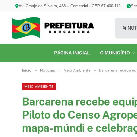
Av. Cronje da Silveira, 438 – Comercial - CEP 67.400-112
Seg
📰 NOT
PÁGINA INICIAL
O MUNICÍPIO
»
»
»
Início
Notícias
Meio Ambiente
Barcarena recebe equ
MEIO AMBIENTE
Barcarena recebe equi
Piloto do Censo Agrop
mapa-múndi e celebraç