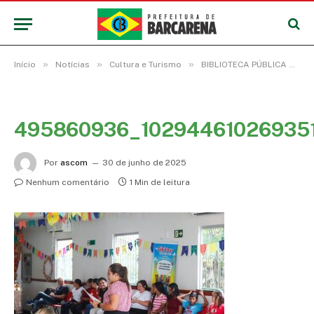
»
»
»
Início
Notícias
Cultura e Turismo
BIBLIOTECA PÚBLICA DE BARCARENA COMPLETA 60 ANOS E COMEMORA AVANÇOS RECENTES
495860936_10294461026935
Por
ascom
30 de junho de 2025
Nenhum comentário
1 Min de leitura