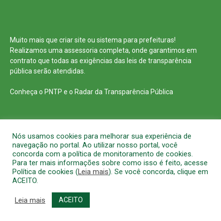
Muito mais que
criar site
ou
sistema para prefeituras
!
Realizamos uma
assessoria
completa, onde garantimos em
contrato que todas as exigências das
leis de transparência
pública
serão atendidas.
Conheça o
PNTP
e o
Radar da Transparência Pública
Nós usamos cookies para melhorar sua experiência de
Todos os direitos reservados a Prefeitura Municipal de Barcarena
navegação no portal. Ao utilizar nosso portal, você
concorda com a política de monitoramento de cookies.
Mapa do Site
Acessar Área Administrativa
Acessar o Webmail
Para ter mais informações sobre como isso é feito, acesse
Política de cookies (
Leia mais
). Se você concorda, clique em
ACEITO.
Leia mais
ACEITO