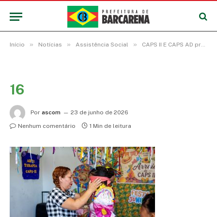
»
»
»
Início
Notícias
Assistência Social
CAPS II E CAPS AD promovem arraial com usuários e fortalecem ações de cuidado em saúde mental
16
Por
ascom
23 de junho de 2026
Nenhum comentário
1 Min de leitura