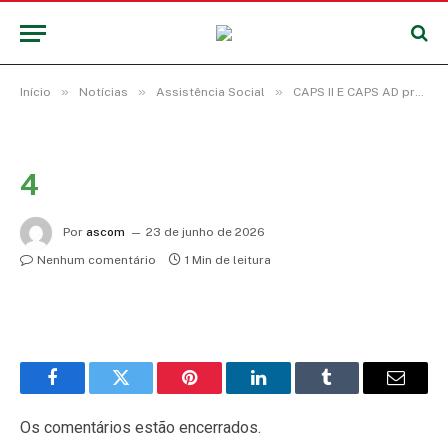
»
»
»
Início
Notícias
Assistência Social
CAPS II E CAPS AD promovem arraial com usuários e fortalecem ações de cuidado em saúde mental
4
Por
ascom
23 de junho de 2026
Nenhum comentário
1 Min de leitura
Facebook
Twitter
Pinterest
LinkedIn
Tumblr
E-
mail
Os comentários estão encerrados.