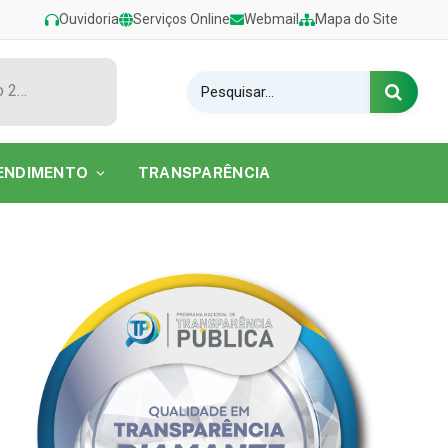
Ouvidoria
Serviços Online
Webmail
Mapa do Site
Show de Tarcísio do Acordeon encerra o Festival de Verão 2026 na Praia do Caripi
ENDIMENTO
TRANSPARÊNCIA