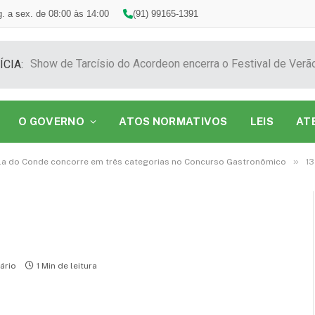
. a sex. de 08:00 às 14:00
(91) 99165-1391
ÍCIA:
O GOVERNO
ATOS NORMATIVOS
LEIS
AT
»
ila do Conde concorre em três categorias no Concurso Gastronômico
13
ário
1 Min de leitura