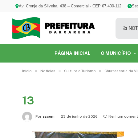
Av. Cronje da Silveira, 438 – Comercial - CEP 67.400-112
Seg
📰 NOT
PÁGINA INICIAL
O MUNICÍPIO
»
»
»
Início
Notícias
Cultura e Turismo
Churrascaria da V
13
Por
ascom
23 de junho de 2026
Nenhum coment