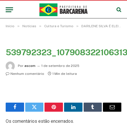
»
»
»
Início
Notícias
Cultura e Turismo
DARILENE SILVA É ELEITA RAINHA DO FESTIVAL DO ABACAXI 2025
539792323_10790832210631
Por
ascom
1 de setembro de 2025
Nenhum comentário
1 Min de leitura
Facebook
Twitter
Pinterest
LinkedIn
Tumblr
E-
mail
Os comentários estão encerrados.