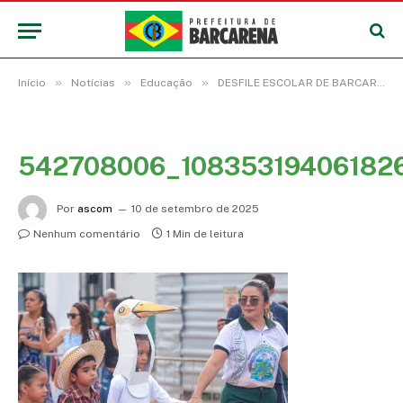
»
»
»
Início
Notícias
Educação
DESFILE ESCOLAR DE BARCARENA ABRAÇA A AMAZÔNIA E DIVULGA A CULTURA OCEÂNICA
542708006_10835319406182
Por
ascom
10 de setembro de 2025
Nenhum comentário
1 Min de leitura