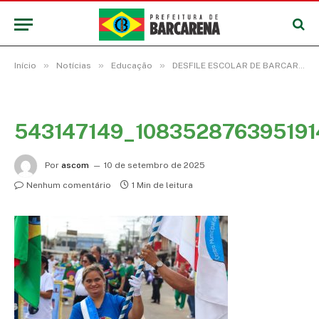
»
»
»
Início
Notícias
Educação
DESFILE ESCOLAR DE BARCARENA ABRAÇA A AMAZÔNIA E DIVULGA A CULTURA OCEÂNICA
543147149_10835287639519
Por
ascom
10 de setembro de 2025
Nenhum comentário
1 Min de leitura