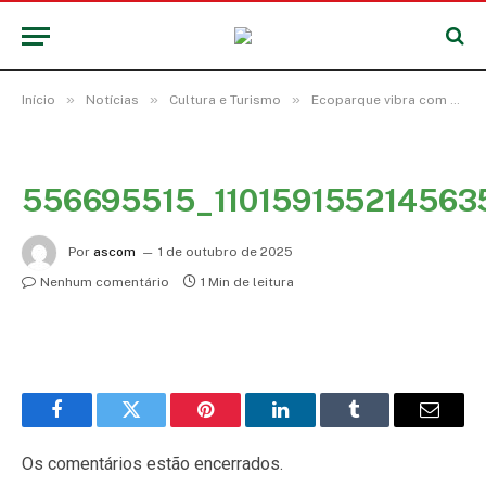
»
»
»
Início
Notícias
Cultura e Turismo
Ecoparque vibra com shows de Gustavo Mioto, Léo Santana, Pedro Sampaio e Liu no Festival do Abacaxi
556695515_11015915521456
Por
ascom
1 de outubro de 2025
Nenhum comentário
1 Min de leitura
Facebook
Twitter
Pinterest
LinkedIn
Tumblr
E-
mail
Os comentários estão encerrados.