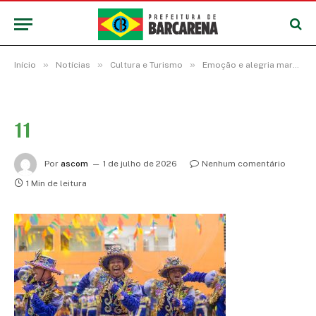
»
»
»
Início
Notícias
Cultura e Turismo
Emoção e alegria marcam o 14º Festival Junino em Barcarena
11
Por
ascom
1 de julho de 2026
Nenhum comentário
1 Min de leitura