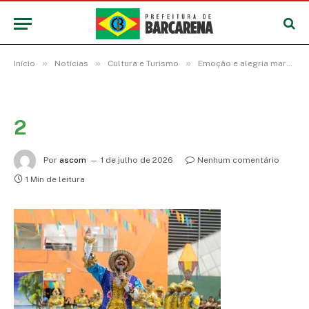
»
»
»
Início
Notícias
Cultura e Turismo
Emoção e alegria marcam o 14º Festival Junino em Barcarena
2
Por
ascom
1 de julho de 2026
Nenhum comentário
1 Min de leitura