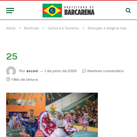
»
»
»
Início
Notícias
Cultura e Turismo
Emoção e alegria marcam o 14º Festival Junino em Barcarena
25
Por
ascom
1 de julho de 2026
Nenhum comentário
1 Min de leitura