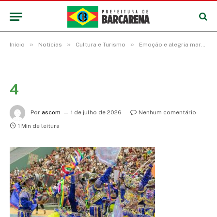
»
»
»
Início
Notícias
Cultura e Turismo
Emoção e alegria marcam o 14º Festival Junino em Barcarena
4
Por
ascom
1 de julho de 2026
Nenhum comentário
1 Min de leitura