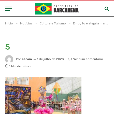
»
»
»
Início
Notícias
Cultura e Turismo
Emoção e alegria marcam o 14º Festival Junino em Barcarena
5
Por
ascom
1 de julho de 2026
Nenhum comentário
1 Min de leitura