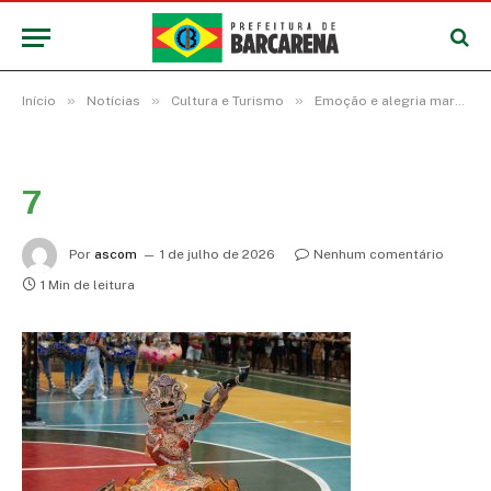
»
»
»
Início
Notícias
Cultura e Turismo
Emoção e alegria marcam o 14º Festival Junino em Barcarena
7
Por
ascom
1 de julho de 2026
Nenhum comentário
1 Min de leitura