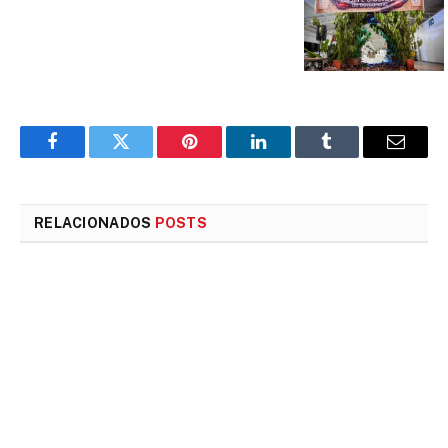
Facebook
Twitter
Pinterest
LinkedIn
Tumblr
E-
mail
RELACIONADOS
POSTS