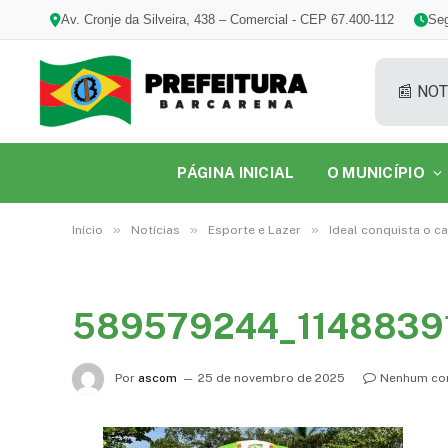
Av. Cronje da Silveira, 438 – Comercial - CEP 67.400-112
Seg
📰 NOT
PÁGINA INICIAL
O MUNICÍPIO
»
»
»
Início
Notícias
Esporte e Lazer
Ideal conquista o c
589579244_1148839
Por
ascom
25 de novembro de 2025
Nenhum co