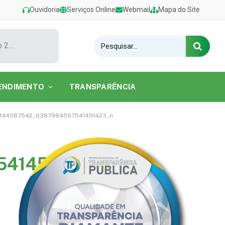
Ouvidoria
Serviços Online
Webmail
Mapa do Site
Show de Tarcísio do Acordeon encerra o Festival de Verão 2026 na Praia do Caripi
ENDIMENTO
TRANSPARÊNCIA
144087542_6387984567541451423_n
541451423_n