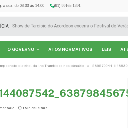
. a sex. de 08:00 às 14:00
(91) 99165-1391
ÍCIA:
O GOVERNO
ATOS NORMATIVOS
LEIS
AT
»
ampeonato distrital da ilha Trambioca nos pênaltis
589579244_1148839
144087542_6387984567
mentário
1 Min de leitura