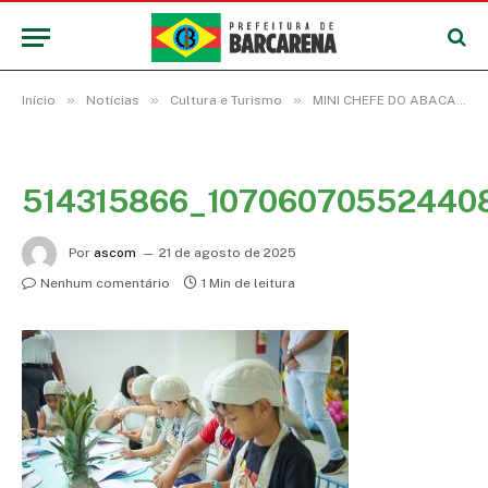
»
»
»
Início
Notícias
Cultura e Turismo
MINI CHEFE DO ABACAXI REÚNE CRIANÇAS EM MOMENTO DE DESCONTRAÇÃO
514315866_10706070552440
Por
ascom
21 de agosto de 2025
Nenhum comentário
1 Min de leitura