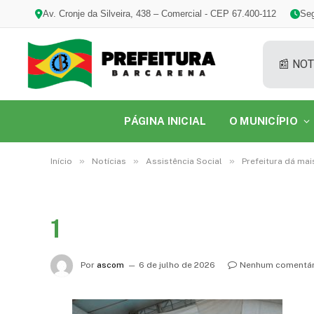
Av. Cronje da Silveira, 438 – Comercial - CEP 67.400-112
Seg
📰 NOT
PÁGINA INICIAL
O MUNICÍPIO
»
»
»
Início
Notícias
Assistência Social
Prefeitura dá mai
1
Por
ascom
6 de julho de 2026
Nenhum comentár