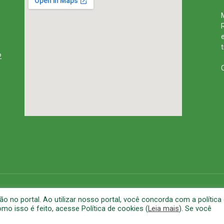
2
rena
Mapa do Site
A
no portal. Ao utilizar nosso portal, você concorda com a política
o isso é feito, acesse Política de cookies (
Leia mais
). Se você