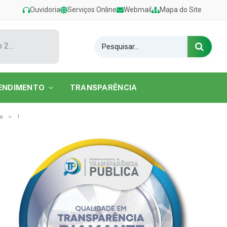
Ouvidoria
Serviços Online
Webmail
Mapa do Site
Show de Tarcísio do Acordeon encerra o Festival de Verão 2026 na Praia do Caripi
ENDIMENTO
TRANSPARÊNCIA
»
a
1