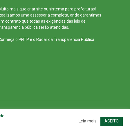
Muito mais que
criar site
ou
sistema para prefeituras
!
Realizamos uma
assessoria
completa, onde garantimos
em contrato que todas as exigências das
leis de
transparência pública
serão atendidas.
Conheça o
PNTP
e o
Radar da Transparência Pública
cessar Área Administrativa
Acessar o Webmail
 de
Leia mais
ACEITO