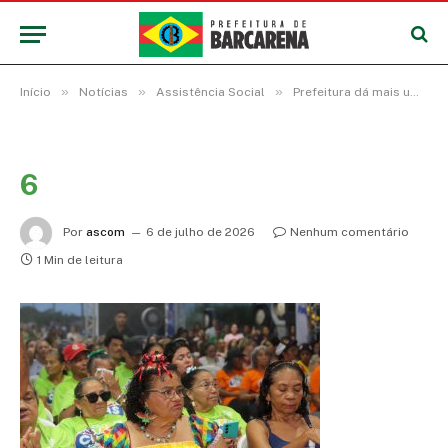
»
»
»
Início
Notícias
Assistência Social
Prefeitura dá mais um salto nas políticas públicas com a entrega da Casa da Mulher Barcarena
6
Por
ascom
6 de julho de 2026
Nenhum comentário
1 Min de leitura