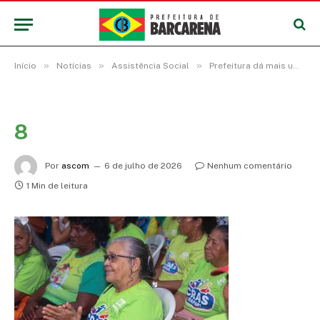
»
»
»
Início
Notícias
Assistência Social
Prefeitura dá mais um salto nas políticas públicas com a entrega da Casa da Mulher Barcarena
8
Por
ascom
6 de julho de 2026
Nenhum comentário
1 Min de leitura