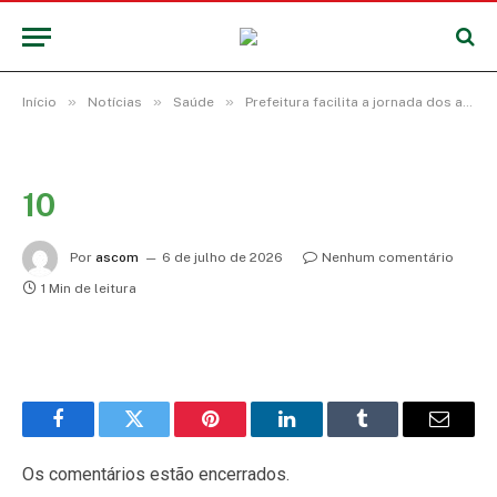
»
»
»
Início
Notícias
Saúde
Prefeitura facilita a jornada dos agentes comunitários de saúde e de endemias com tecnologia, equipamentos e novos materiais de trabalho
10
Por
ascom
6 de julho de 2026
Nenhum comentário
1 Min de leitura
Facebook
Twitter
Pinterest
LinkedIn
Tumblr
E-
mail
Os comentários estão encerrados.