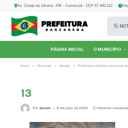
Av. Cronje da Silveira, 438 – Comercial - CEP 67.400-112
Seg
NOT
PÁGINA INICIAL
O MUNICÍPIO
»
»
»
Início
Notícias
Saúde
Prefeitura facilita a jornad
13
Por
ascom
6 de julho de 2026
Nenhum comentár