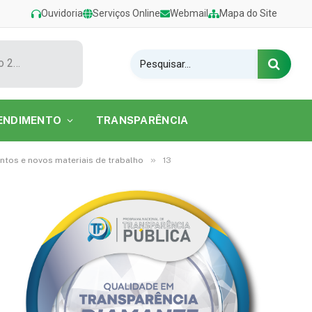
Ouvidoria
Serviços Online
Webmail
Mapa do Site
Show de Tarcísio do Acordeon encerra o Festival de Verão 2026 na Praia do Caripi
ENDIMENTO
TRANSPARÊNCIA
»
ntos e novos materiais de trabalho
13