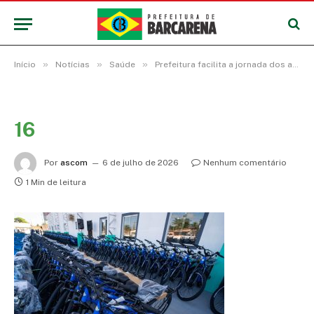
»
»
»
Início
Notícias
Saúde
Prefeitura facilita a jornada dos agentes comunitários de saúde e de endemias com tecnologia, equipamentos e novos materiais de trabalho
16
Por
ascom
6 de julho de 2026
Nenhum comentário
1 Min de leitura