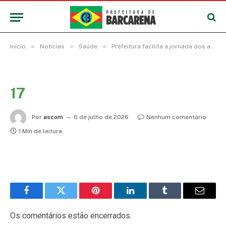
»
»
»
Início
Notícias
Saúde
Prefeitura facilita a jornada dos agentes comunitários de saúde e de endemias com tecnologia, equipamentos e novos materiais de trabalho
17
Por
ascom
6 de julho de 2026
Nenhum comentário
1 Min de leitura
Facebook
Twitter
Pinterest
LinkedIn
Tumblr
E-
mail
Os comentários estão encerrados.