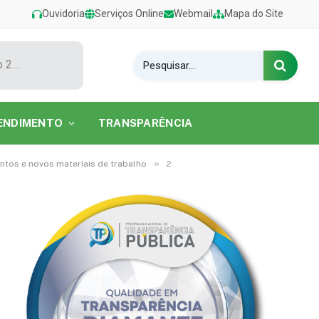
Ouvidoria
Serviços Online
Webmail
Mapa do Site
Show de Tarcísio do Acordeon encerra o Festival de Verão 2026 na Praia do Caripi
ENDIMENTO
TRANSPARÊNCIA
»
ntos e novos materiais de trabalho
2