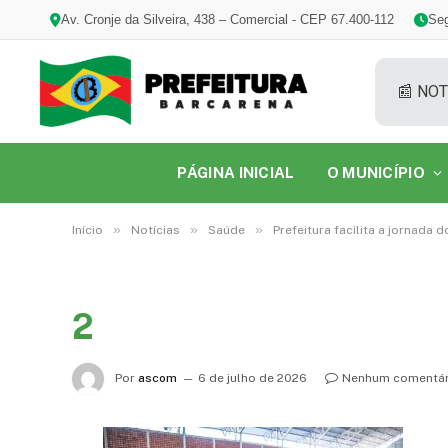
Av. Cronje da Silveira, 438 – Comercial - CEP 67.400-112
Seg
📰 NOT
PÁGINA INICIAL
O MUNICÍPIO
»
»
»
Início
Notícias
Saúde
Prefeitura facilita a jornad
2
Por
ascom
6 de julho de 2026
Nenhum comentár