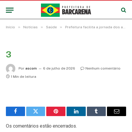
»
»
»
Início
Notícias
Saúde
Prefeitura facilita a jornada dos agentes comunitários de saúde e de endemias com tecnologia, equipamentos e novos materiais de trabalho
3
Por
ascom
6 de julho de 2026
Nenhum comentário
1 Min de leitura
Facebook
Twitter
Pinterest
LinkedIn
Tumblr
E-
mail
Os comentários estão encerrados.