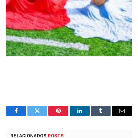
Facebook
Twitter
Pinterest
LinkedIn
Tumblr
E-
mail
RELACIONADOS
POSTS