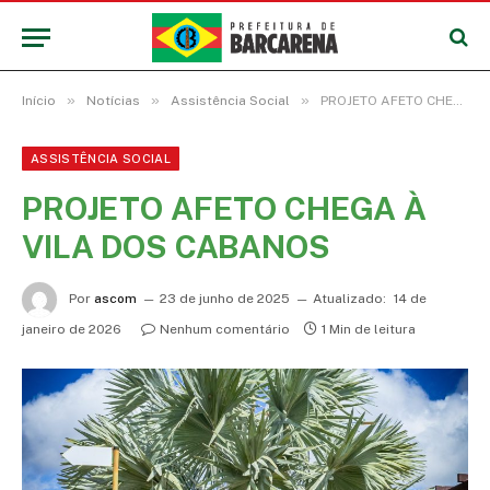
»
»
»
Início
Notícias
Assistência Social
PROJETO AFETO CHEGA À VILA DOS CABANOS
ASSISTÊNCIA SOCIAL
PROJETO AFETO CHEGA À
VILA DOS CABANOS
Por
ascom
23 de junho de 2025
Atualizado:
14 de
janeiro de 2026
Nenhum comentário
1 Min de leitura