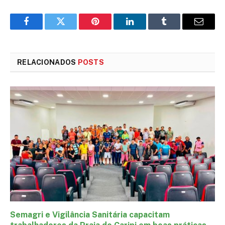
Facebook
Twitter
Pinterest
LinkedIn
Tumblr
E-
mail
RELACIONADOS
POSTS
Semagri e Vigilância Sanitária capacitam