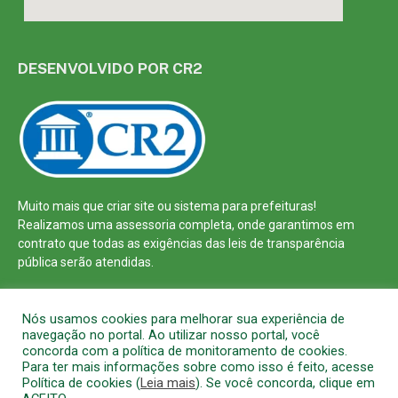
DESENVOLVIDO POR CR2
Muito mais que
criar site
ou
sistema para prefeituras
!
Realizamos uma
assessoria
completa, onde garantimos em
contrato que todas as exigências das
leis de transparência
pública
serão atendidas.
Conheça o
PNTP
e o
Radar da Transparência Pública
Nós usamos cookies para melhorar sua experiência de
navegação no portal. Ao utilizar nosso portal, você
concorda com a política de monitoramento de cookies.
Para ter mais informações sobre como isso é feito, acesse
Política de cookies (
Leia mais
). Se você concorda, clique em
Todos os direitos reservados a Prefeitura Municipal de Barcarena