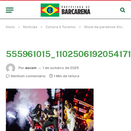
»
»
»
Início
Notícias
Cultura e Turismo
Show da paraense Viviane Batidão encerra o Festival do Abacaxi 2025 com muito tecnomelody no Ecoparque do Cafezal
555961015_110250619205417
Por
ascom
1 de outubro de 2025
Nenhum comentário
1 Min de leitura