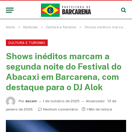
»
»
»
Início
Notícias
Cultura e Turismo
Shows inéditos marcam a segunda noite do Festival do Abacaxi em Barcarena, com destaque para o DJ Alok
CULTURA E TURISMO
Shows inéditos marcam a
segunda noite do Festival do
Abacaxi em Barcarena, com
destaque para o DJ Alok
Por
ascom
1 de outubro de 2025
Atualizado:
13 de
janeiro de 2026
Nenhum comentário
1 Min de leitura