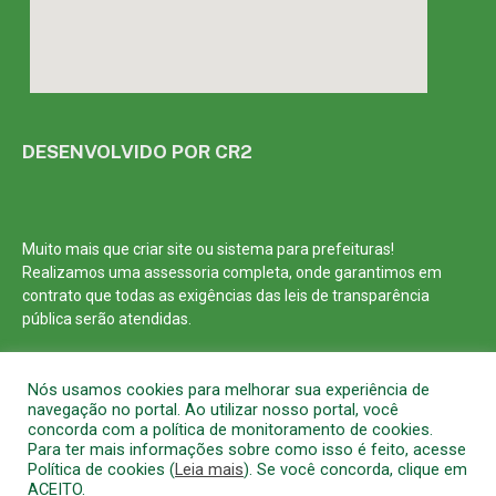
DESENVOLVIDO POR CR2
Muito mais que
criar site
ou
sistema para prefeituras
!
Realizamos uma
assessoria
completa, onde garantimos em
contrato que todas as exigências das
leis de transparência
pública
serão atendidas.
Conheça o
PNTP
e o
Radar da Transparência Pública
Nós usamos cookies para melhorar sua experiência de
navegação no portal. Ao utilizar nosso portal, você
concorda com a política de monitoramento de cookies.
Para ter mais informações sobre como isso é feito, acesse
Política de cookies (
Leia mais
). Se você concorda, clique em
Todos os direitos reservados a Prefeitura Municipal de Barcarena
ACEITO.