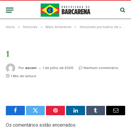
»
»
»
Início
Notícias
Meio Ambiente
Simulado portuário de vazamento de óleo testa capacidade de resposta ambiental em Barcarena
1
Por
ascom
1 de julho de 2026
Nenhum comentário
1 Min de leitura
Facebook
Twitter
Pinterest
LinkedIn
Tumblr
E-
mail
Os comentários estão encerrados.