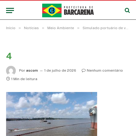
»
»
»
Início
Notícias
Meio Ambiente
Simulado portuário de vazamento de óleo testa capacidade de resposta ambiental em Barcarena
4
Por
ascom
1 de julho de 2026
Nenhum comentário
1 Min de leitura