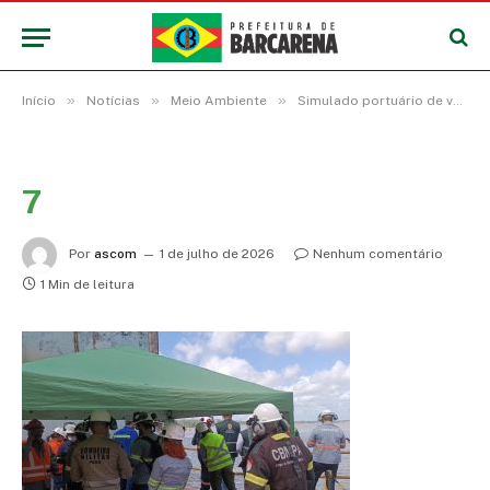
»
»
»
Início
Notícias
Meio Ambiente
Simulado portuário de vazamento de óleo testa capacidade de resposta ambiental em Barcarena
7
Por
ascom
1 de julho de 2026
Nenhum comentário
1 Min de leitura