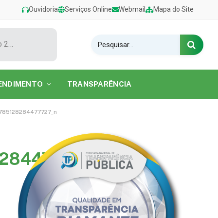
Ouvidoria
Serviços Online
Webmail
Mapa do Site
Show de Tarcísio do Acordeon encerra o Festival de Verão 2026 na Praia do Caripi
ENDIMENTO
TRANSPARÊNCIA
85128284477727_n
284477727_n