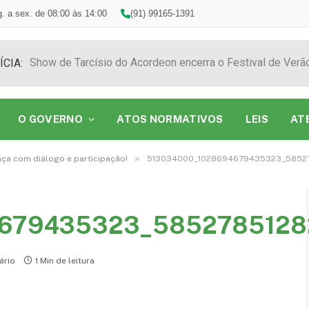
. a sex. de 08:00 às 14:00
(91) 99165-1391
ÍCIA:
O GOVERNO
ATOS NORMATIVOS
LEIS
AT
»
nça com diálogo e participação!
513034000_1028694679435323_58527
679435323_5852785128
ário
1 Min de leitura