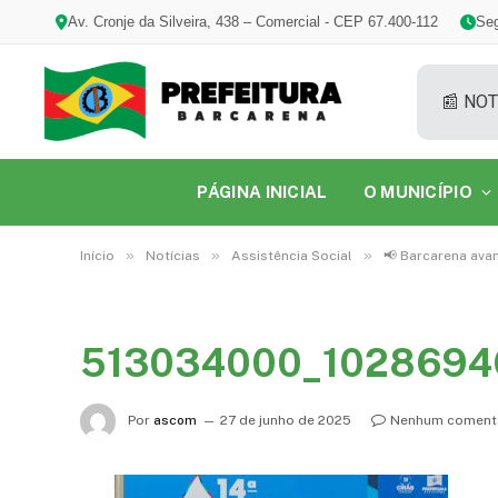
Av. Cronje da Silveira, 438 – Comercial - CEP 67.400-112
Seg
📰 NOT
PÁGINA INICIAL
O MUNICÍPIO
»
»
»
Início
Notícias
Assistência Social
📢 Barcarena ava
513034000_1028694
Por
ascom
27 de junho de 2025
Nenhum coment