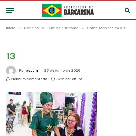
»
»
»
Início
Notícias
Cultura e Turismo
Confeitaria realça o sabor do Abacaxi em sobremesa que disputa o 8º Concurso Gastronômico
13
Por
ascom
23 de junho de 2026
Nenhum comentário
1 Min de leitura