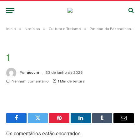
»
»
»
Início
Notícias
Cultura e Turismo
Petisco da Fazendinha disputa paladares no Concurso Gastronômico do Festival Abacaxi
1
Por
ascom
23 de junho de 2026
Nenhum comentário
1 Min de leitura
Facebook
Twitter
Pinterest
LinkedIn
Tumblr
E-
mail
Os comentários estão encerrados.